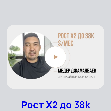
Рост Х2 до 57k
$/мес
Стоматология
+ 1 000 бизнес ниш
с
оцифрованным
алгоритмом
масштабирования