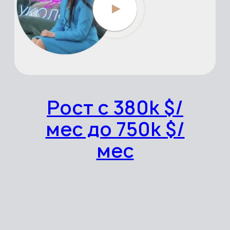
Рост с 68k $/
год до 2,5 млн
$/год
Финансовые продукты для
госторгов