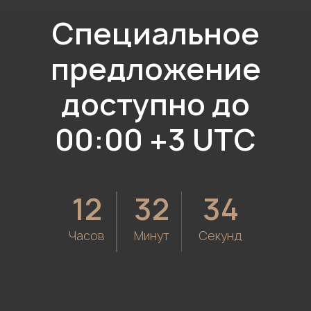
Рост Х10
до
12k $/мес
Автоворонки/чат-боты