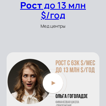
Рост Х5
чистого
дохода до 63K
$/мес
Cалоны красоты / косметика