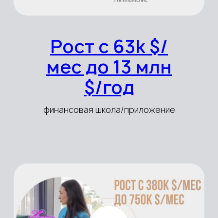
Рост с 7,5k $
до 23k $/мес
Розничная торговля
автозапчастями