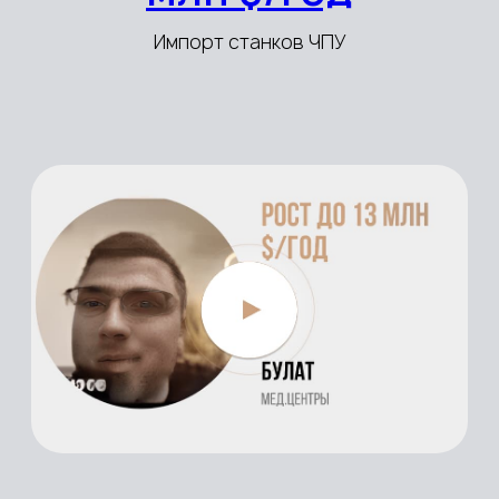
Дорожные знаки
Рост Х15
до
410k $/мес
Системы кондиционирования