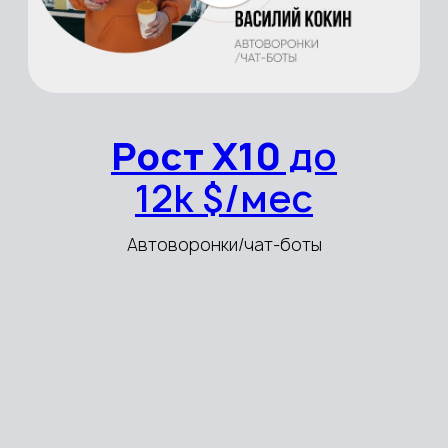
Рост
до 13 млн
$/год
Мед.центры