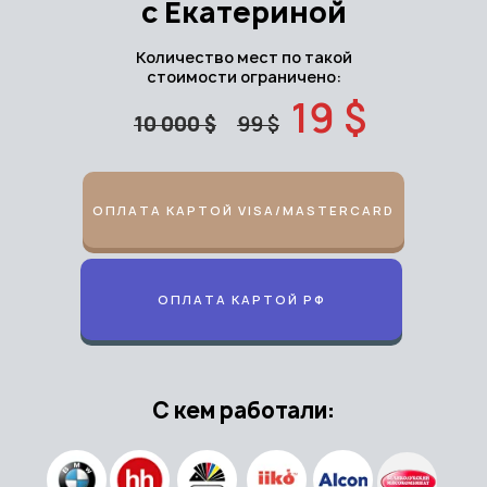
с Екатериной
Количество мест по такой
Бонусы
при оплате
стоимости ограничено:
практикума
19 $
10 000 $
99 $
Пакет регламентов, должностных
инструкций и 2 книг Уколовой
ОПЛАТА КАРТОЙ VISA/MASTERCARD
ОПЛАТА КАРТОЙ РФ
С кем работали: