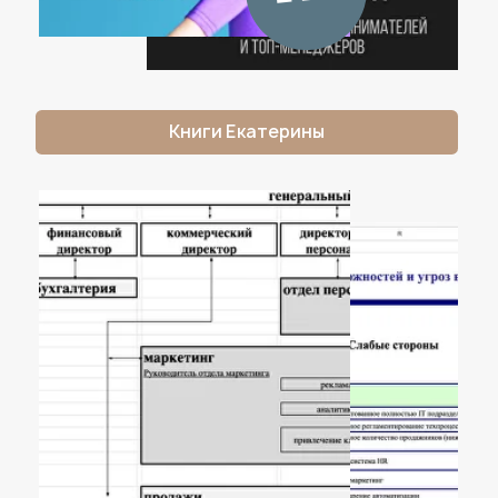
Рост Х3
до 7,5
млн $/год