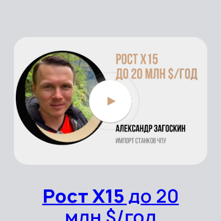
Рост Х2
до 38k
$/мес
Застройщик Кыргыстан
Рост Х3
до 12K
$/мес