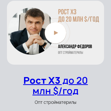
Рост Х3
до
190k $/мес
Производство мебели