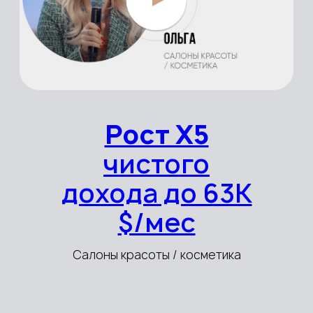
Уникальная методология
масштабирования бизнеса
8 000
клиентов
1 000
бизнес-ниш в
методологии
50