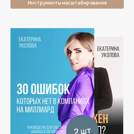
Другие бланки и шаблоны
Специальное
предложение
доступно до
00:00 +3 UTC
12
32
32
Часов
Минут
Секунд