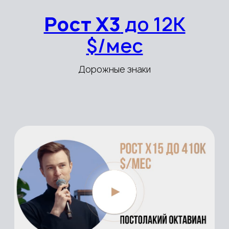
владельцам систематизировать
и масштабировать бизнесы,
выходить на новый уровень
8 566
компании
масштабировались по нашей
системе
Мы внедряем только проверенные бизнес-
инструменты, которые эффективно
работают у наших клиентов по всему миру
> $3 млрд.