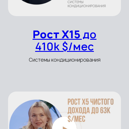
суммарный оборот
наших клиентов в год
Бизнес-инструменты эффективно
работают в любой компании. Оборот наших
клиентов от $150 тыс. до $72 млн. в год.
на 39%
в среднем растет доход
после внедрения бизнес-
инструментов
Наши клиенты масштабируют бизнес и
растут в разы быстрее, чем их
конкуренты, у которых отсутствует
порядок и система в бизнесе