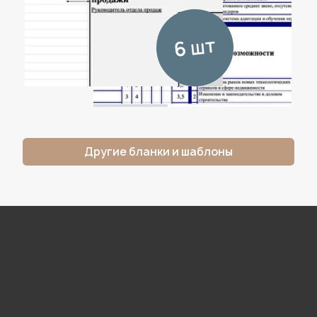
Продажа металлопроката
Рост Х12
до
60К $/мес
Банкротство физ.лиц