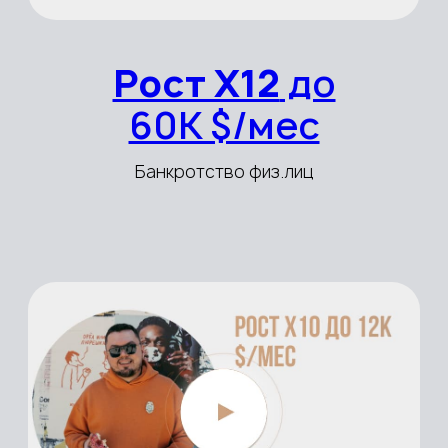
млн $/год
Опт стройматерилы
Рост Х15
до 20
млн $/год
Импорт станков ЧПУ