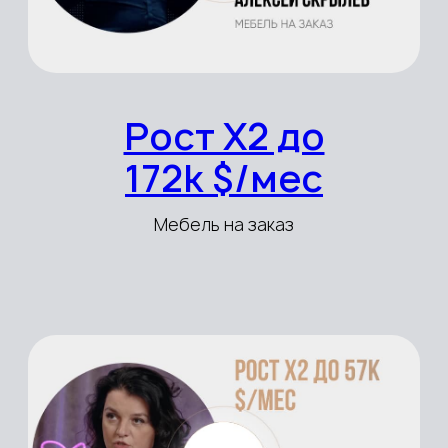
бизнес-задач
Онлайн, в любой комфортной
для вас обстановке
Практика под руководством
эксперта
Разбор элементов системы
масштабирования от Екатерины
Уколовой
У 85% участников
программ рост
выручки в 2 раза
уже через 4 месяца