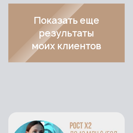
Рост с 63k $/
мес до 13 млн
$/год
финансовая школа/приложение