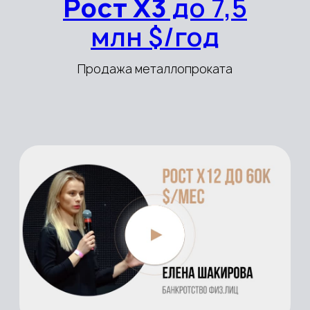
Рост Х2
до 13
млн $/год
Производство упаковки
Рост Х3
до 20