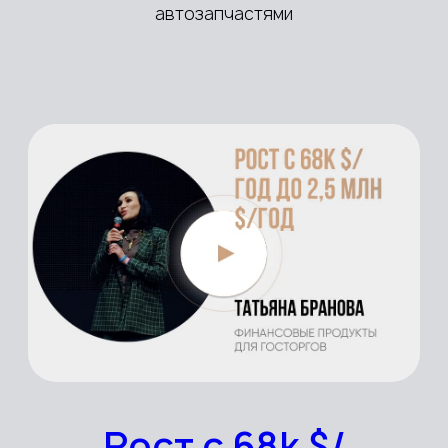
УЗНАЙТЕ, КАК ПОПАСТЬ В
«ВЫСШУЮ ЛИГУ»
И ВЫЙТИ В
БИЗНЕСЕ НА НОВЫЙ УРОВЕНЬ
Количество мест по такой
стоимости ограничено:
19 $
10 000$
99 $