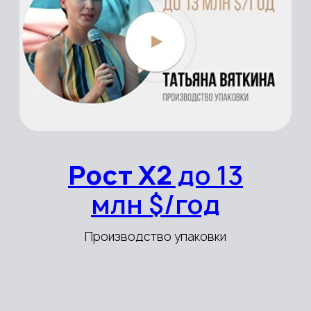
Рост с 380k $/
мес до 750k $/
мес