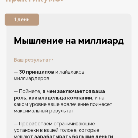
5 день
Как внедрять
изменения в компанию
для системного роста
Ваш результат:
— Определите,
с чего начать внедрение
нашей технологии в бизнесе и случайно
все не сломать
— Поймете,
как избежать 99% ошибок
при внедрении системы
— Получите
план по подготовке
бизнеса к масштабированию