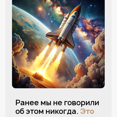
управлять результатами бизнеса
—
Основа системного бизнеса:
Оргструктура, найм, продажи и скорость
роста
—
Определите
ошибки, которые не
позволяют вам эффективно использовать
координации
для быстрого достижения
целей
4 день
Как построить систему