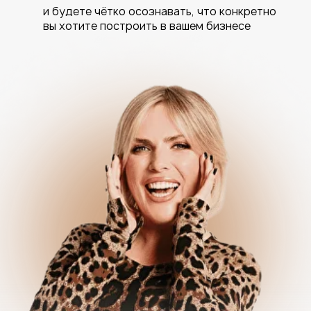
Что будет
на онлайн-
практикуме:
1 день
Мышление на миллиард
Ваш результат:
—
30 принципов
и лайвхаков
миллиардеров
— Поймете,
в чем заключается ваша
роль, как владельца компании,
и на
каком уровне ваше вовлечение принесет
максимальный результат
— Проработаем ограничивающие
установки в вашей голове, которые
мешают
зарабатывать большие деньги