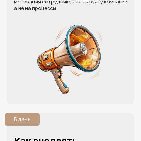
Другие бланки
6 шт
Практикум
будет вам
полезен
,
если: