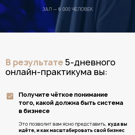
компанию со стороны
и понять, что у вас работает
хорошо, а что требует «докрутки»
или построения с нуля
Будете понимать все
ключевые составляющие
системы в бизнесе
как работает каждый отдельный
элемент, и как они взаимодействуют
друг с другом