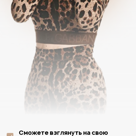
2 день
Стратегия
Ваш результат:
— Разберетесь, на каком этапе развития
находится ваша компания, и получите
план перехода на следующую стадию
— Стратегия достижения ваших
финансовых желаний с помощью бизнеса,
без эффекта плачУ и плАчу