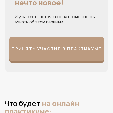
маркетинга и продаж
Ваш результат:
— Проведете
диагностику маркетинга и
продаж в вашей компании и определите
точки роста
— Поймете как выстроить
очередь из
клиентов
в ваш бизнес на 2 месяца вперед
—
Взаимосвязь маркетинга и продаж:
мотивация сотрудников на выручку компании,
а не на процессы