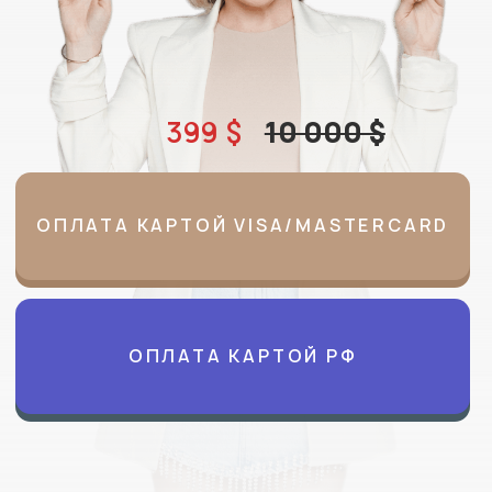
ОПЛАТА КАРТОЙ VISA/MASTERCARD
ОПЛАТА КАРТОЙ РФ
8 ступенчатая система:
5 дней онлайн
без отрыва от
маркетинг, продажи, найм,
бизнес-задач
метрики, стратегия
Разбор практических
$246 в подарок
заданий
с обратной связью
комплект из 14
от эксперта
документов
(регламенты,
инструкции, планы)
С кем работали: