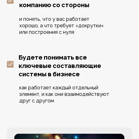
—
Найдете
«бутылочные горлышки»
на оргструктуре
компании и функции,
которые не выполняются
3 день
⁠30 ошибок которых нет в
компаниях на миллиард
Ваш результат:
— Как измерять, анализировать и