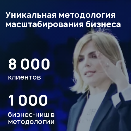
план по развитию бизнеса
и точно знать, в какой последовательности
необходимо внедрять изменения
Повысите свою компетентность
как владелец бизнеса, и будете
принимать более эффективные решения
по развитию своей компании
Перестанете строить
бизнес вслепую
и будете чётко осознавать, что конкретно
вы хотите построить в вашем бизнесе