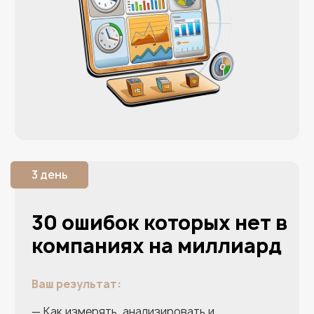
— Капитал более15 млн $
— Пассивный доход 200 тыс $ + /мес
— Активный доход 1 млн. $ + / мес
Клиенты Екатерины
по всему Миру:
Аргентина, Чили, США,
Великобритания, Германия, Испания,
Турция, Кипр, Казахстан и др.
— Автор 6 книг
— Автор 2 песен
— Мать 2 детей
Бонусы
первым 10
оплатившим
практикум
Пакет регламентов, должностных