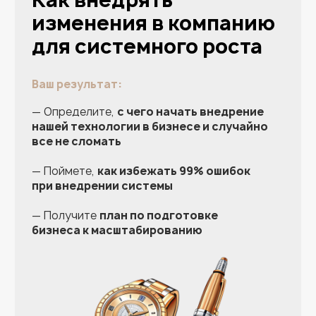
Операционка «съедает»
все ваше рабочее время
Тушите пожары вместо
того, чтобы заняться
стратегией
Не получается
масштабировать бизнес
Без вас сотрудники не
могут принять ни одно
решение
Боитесь потерять
ключевых сотрудников
Дивиденды от бизнеса
получаете по остаточному
принципу