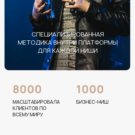
У 85% участников
программ
рост выручки в
2 раза
уже через 4 месяца
Малый и микробизнес