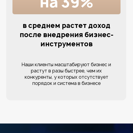
ВЫСТУПЛЕНИЕ TASHKENT GLOBAL
FORUM MEGATRENING 2022 DA
ЗАЛ — 6 000 ЧЕЛОВЕК
В результате
5-дневного
онлайн-практикума вы:
Получите чёткое понимание
того, какой должна быть система
в бизнесе
Это позволит вам ясно представить,
куда вы
идёте, и как масштабировать свой бизнес
Будете способны
самостоятельно составить