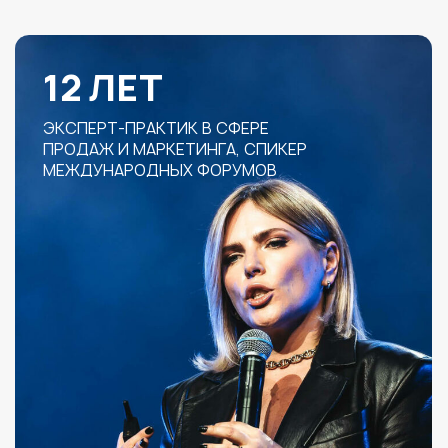
ПРИНЯТЬ УЧАСТИЕ В ПРАКТИКУМЕ
8 561
компаний внедрили
элементы
+ 1 000 бизнес ниш
с
оцифрованным алгоритмом
масштабирования