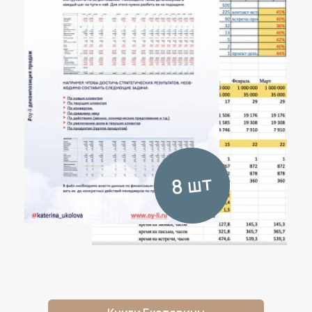
практикума
5 дней без отрыва от
бизнес-задач
Онлайн, в любой комфортной
для вас обстановке
Практика под руководством
эксперта
Разбор элементов системы
масштабирования от Екатерины
Уколовой