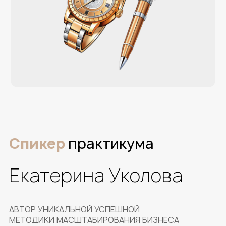
Всего за 5 дней
под
руководством
Екатерины Уколовой
вы получите четкую картину того, что
такое «система и масштаб в бизнесе», из
каких элементов она состоит, и как
может работать именно в вашей
компании